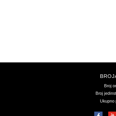
BROJ
Broj o
Broj jedins
Ukupno 