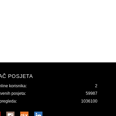
AČ POSJETA
nline korisnika:
2
tvenih posjeta:
59987
pregleda:
1036100