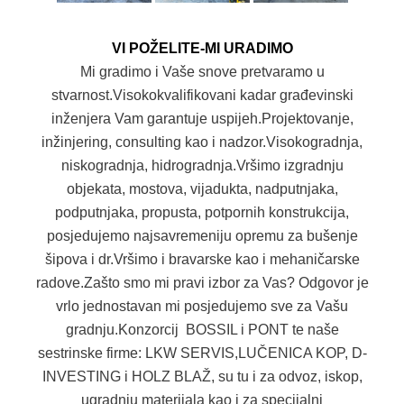
VI POŽELITE-MI URADIMO
Mi gradimo i Vaše snove pretvaramo u
stvarnost.Visokokvalifikovani kadar građevinski
inženjera Vam garantuje uspijeh.Projektovanje,
inžinjering, consulting kao i nadzor.Visokogradnja,
niskogradnja, hidrogradnja.Vršimo izgradnju
objekata, mostova, vijadukta, nadputnjaka,
podputnjaka, propusta, potpornih konstrukcija,
posjedujemo najsavremeniju opremu za bušenje
šipova i dr.Vršimo i bravarske kao i mehaničarske
radove.Zašto smo mi pravi izbor za Vas? Odgovor je
vrlo jednostavan mi posjedujemo sve za Vašu
gradnju.Konzorcij BOSSIL i PONT te naše
sestrinske firme: LKW SERVIS,LUČENICA KOP, D-
INVESTING i HOLZ BLAŽ, su tu i za odvoz, iskop,
ugradnju materijala kao i za specijalni