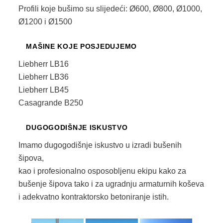
Profili koje bušimo su slijedeći: Ø600, Ø800, Ø1000,
Ø1200 i Ø1500
MAŠINE KOJE POSJEDUJEMO
Liebherr LB16
Liebherr LB36
Liebherr LB45
Casagrande B250
DUGOGODIŠNJE ISKUSTVO
Imamo dugogodišnje iskustvo u izradi bušenih
šipova,
kao i profesionalno osposobljenu ekipu kako za
bušenje šipova tako i za ugradnju armaturnih koševa
i adekvatno kontraktorsko betoniranje istih.