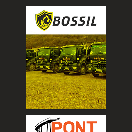
Pogledaj više
mehanizacija -sve za gradnju
-specijalni transport -kompletna
-ugradnja materijala
-odvoz
-iskop
-iskop
USLUGE
DRUŠTVO ZA PROMET I
INŽENJERING, GRADNJA,
VISOKOGRADNJA,