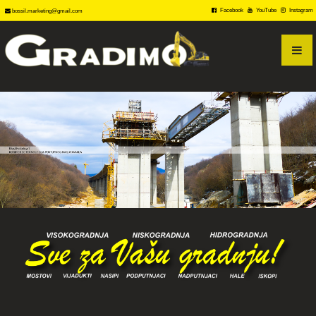
PRODAJA
Facebook
YouTube
Instagram
bossil.marketing@gmail.com
KONTAKT
VIDEO GALERIJA