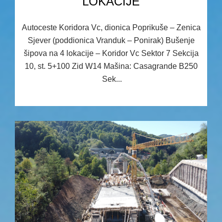
LOKACIJE
Autoceste Koridora Vc, dionica Poprikuše – Zenica
Sjever (poddionica Vranduk – Ponirak) Bušenje
šipova na 4 lokacije – Koridor Vc Sektor 7 Sekcija
10, st. 5+100 Zid W14 Mašina: Casagrande B250
Sek...
23.09.2025 08:43